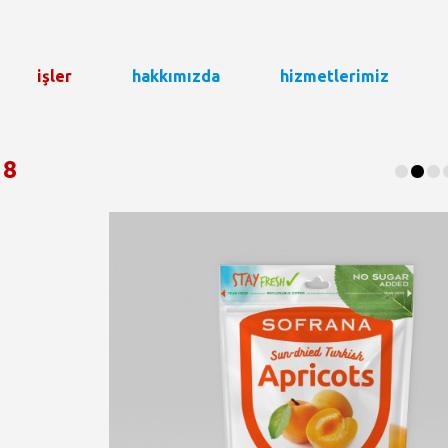
işler
hakkımızda
hizmetlerimiz
•
•
•
18