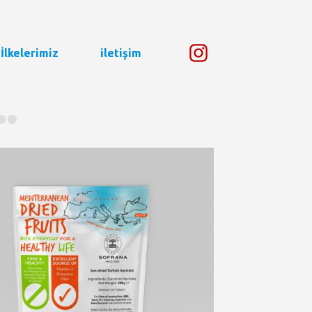
İlkelerimiz
iletişim
•
•